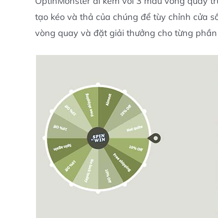
OptinMonster đi kèm với 3 mẫu vòng quay trú
tạo kéo và thả của chúng để tùy chỉnh cửa s
vòng quay và đặt giải thưởng cho từng phần