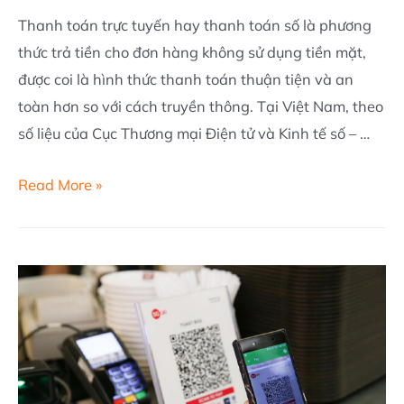
Thanh toán trực tuyến hay thanh toán số là phương
thức trả tiền cho đơn hàng không sử dụng tiền mặt,
được coi là hình thức thanh toán thuận tiện và an
toàn hơn so với cách truyền thông. Tại Việt Nam, theo
số liệu của Cục Thương mại Điện tử và Kinh tế số – …
CÁC
Read More »
HÌNH
THỨC
THANH
TOÁN
TRỰC
TUYẾN
CHO
WEBSITE