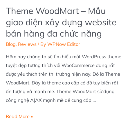
Theme WoodMart – Mẫu
giao diện xây dựng website
bán hàng đa chức năng
Blog
,
Reviews
/ By
WPNow Editor
Hôm nay chúng ta sẽ tìm hiểu một WordPress theme
tuyệt đẹp tương thích với WooCommerce đang rất
được yêu thích trên thị trường hiện nay. Đó là Theme
WoodMart. Đây là theme cao cấp có độ tùy biến rất
ấn tượng và mạnh mẽ. Theme WoodMart sử dụng
công nghệ AJAX mạnh mẽ để cung cấp …
Theme
Read More »
WoodMart