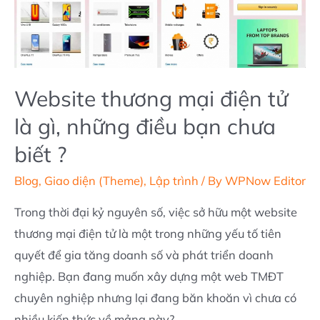
dụng
thông
dụng
nhất
hiện
Website thương mại điện tử
nay
là gì, những điều bạn chưa
biết ?
Blog
,
Giao diện (Theme)
,
Lập trình
/ By
WPNow Editor
Trong thời đại kỷ nguyên số, việc sở hữu một website
thương mại điện tử là một trong những yếu tố tiên
quyết để gia tăng doanh số và phát triển doanh
nghiệp. Bạn đang muốn xây dựng một web TMĐT
chuyên nghiệp nhưng lại đang băn khoăn vì chưa có
nhiều kiến thức về mảng này? …