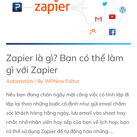
và
chuyên
nghiệp
Zapier là gì? Bạn có thể làm
gì với Zapier
Automation
/ By
WPNow Editor
Nếu bạn đang chán ngấy một công việc có tính lặp đi
lặp lại theo những bước cố định như: gửi email chăm
sóc khách hàng hằng ngày, lưu email vào sheet hay
nhắc nhở nhân viên hay sếp của bạn về lịch họp, bạn
có thể sử dụng Zapier để tự động hóa những …