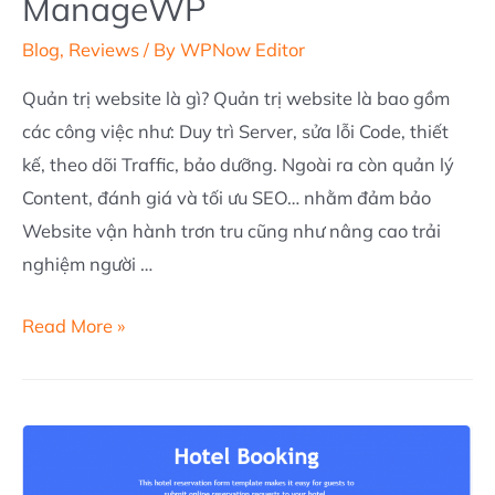
ManageWP
Blog
,
Reviews
/ By
WPNow Editor
Quản trị website là gì? Quản trị website là bao gồm
các công việc như: Duy trì Server, sửa lỗi Code, thiết
kế, theo dõi Traffic, bảo dưỡng. Ngoài ra còn quản lý
Content, đánh giá và tối ưu SEO… nhằm đảm bảo
Website vận hành trơn tru cũng như nâng cao trải
nghiệm người …
Tự
Read More »
động
hóa
quản
trị
Website