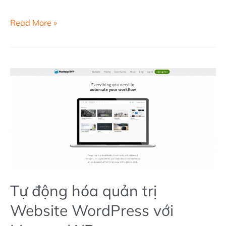
Hình
Read More »
thức
thanh
toán
hóa
đơn
phổ
biến
trong
thương
mại
Tự động hóa quản trị
điện
tử
Website WordPress với