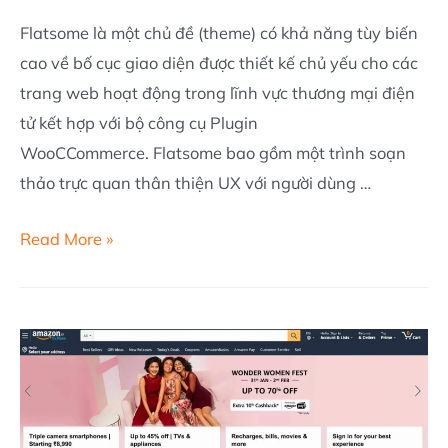
Flatsome là một chủ đề (theme) có khả năng tùy biến
cao về bố cục giao diện được thiết kế chủ yếu cho các
trang web hoạt động trong lĩnh vực thương mại điện
tử kết hợp với bộ công cụ Plugin
WooCCommerce. Flatsome bao gồm một trình soạn
thảo trực quan thân thiện UX với người dùng …
Theme
Read More »
Flatsome
|
Theme
website
được
sử