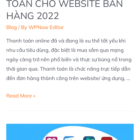
TOÁN CHO WEBSITE BÁN
HÀNG 2022
Blog
/ By
WPNow Editor
Thanh toán online đã và đang là xu thế tất yếu khi
nhu cầu tiêu dùng, đặc biệt là mua sắm qua mạng
ngày càng trở nên phổ biến và thực sự bùng nổ trong
thời gian qua. Thanh toán là chức năng trực tiếp dẫn
đến đơn hàng thành công trên website/ ứng dụng, …
TÍCH
Read More »
HỢP
CỔNG
THANH
TOÁN