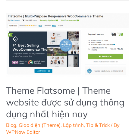
–
Mẫu
giao
diện
xây
dựng
website
bán
hàng
đa
Theme Flatsome | Theme
chức
website được sử dụng thông
năng
dụng nhất hiện nay
Blog
,
Giao diện (Theme)
,
Lập trình
,
Tip & Trick
/ By
WPNow Editor