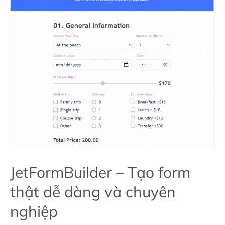
WordPress
với
ManageWP
JetFormBuilder – Tạo form
thật dễ dàng và chuyên
nghiệp