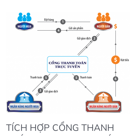
lập
giảm
giá
khi
chọn
phương
thức
thanh
toán
TÍCH HỢP CỔNG THANH