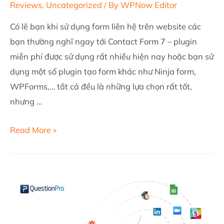
Reviews
,
Uncategorized
/ By
WPNow Editor
Có lẽ bạn khi sử dụng form liên hệ trên website các
bạn thường nghĩ ngay tới Contact Form 7 – plugin
miễn phí được sử dụng rất nhiều hiện nay hoặc bạn sử
dụng một số plugin tạo form khác như Ninja form,
WPForms,… tất cả đều là những lựa chọn rất tốt,
nhưng …
JetFormBuilder
Read More »
–
Tạo
form
thật
dễ
dàng