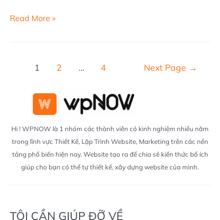
Zapier
Read More »
là
gì?
Bạn
Phân
1
2
…
4
Next Page
→
có
trang
thể
bài
làm
viết
gì
Hi ! WPNOW là 1 nhóm các thành viên có kinh nghiệm nhiều năm
với
trong lĩnh vực Thiết Kế, Lập Trình Website, Marketing trên các nền
Zapier
tảng phổ biến hiện nay. Website tạo ra để chia sẻ kiến thức bổ ích
giúp cho bạn có thể tự thiết kế, xây dựng website của mình.
TÔI CẦN GIÚP ĐỠ VỀ