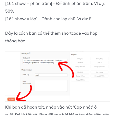
[161 show = phần trăm] – Để tính phần trăm. Ví dụ:
50%
[161 show = lớp] – Dành cho lớp chữ. Ví dụ: F.
Đây là cách bạn có thể thêm shortcode vào hộp
thông báo.
Khi bạn đã hoàn tất, nhấp vào nút ‘Cập nhật’ ở
cuối. Đó là tất cả. Bạn đã tạo bài kiểm tra đầu tiên của