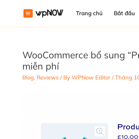
Trang chủ
Bắt đầu
WooCommerce bổ sung “Pro
miễn phí
Blog
,
Reviews
/ By
WPNow Editor
/
Tháng 10