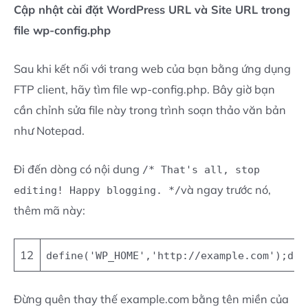
Cập nhật cài đặt WordPress URL và Site URL trong
file wp-config.php
Sau khi kết nối với trang web của bạn bằng ứng dụng
FTP client, hãy tìm file wp-config.php. Bây giờ bạn
cần chỉnh sửa file này trong trình soạn thảo văn bản
như Notepad.
Đi đến dòng có nội dung
/* That's all, stop
và ngay trước nó,
editing! Happy blogging. */
thêm mã này:
12
define(
'WP_HOME'
,
'http://example.com'
);
def
Đừng quên thay thế example.com bằng tên miền của