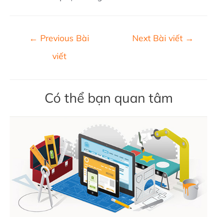
Điều
←
Previous Bài
Next Bài viết
→
hướng
viết
bài
viết
Có thể bạn quan tâm