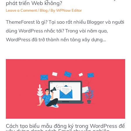
phát triển Web không?
Leave a Comment
/
Blog
/ By
WPNow Editor
ThemeForest là gì? Tại sao rất nhiều Blogger và người
dùng WordPress nhắc tới? Trong vài năm qua,
WordPress đã trở thành nền tảng xây dựng…
Cách tạo biểu mẫu đăng ký trong WordPress để