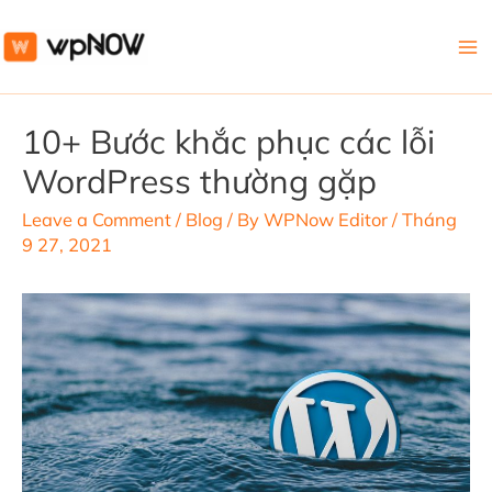
Ma
Me
10+ Bước khắc phục các lỗi
WordPress thường gặp
Leave a Comment
/
Blog
/ By
WPNow Editor
/
Tháng
9 27, 2021